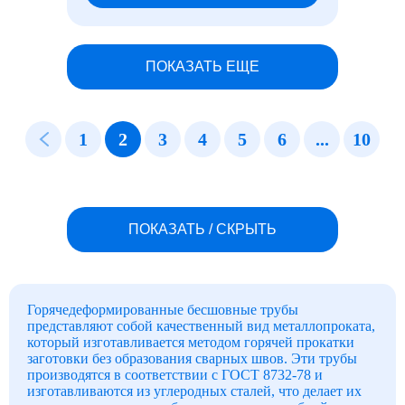
114x5,5
114x6
114x6,5
114x7
114x8
ПОКАЗАТЬ ЕЩЕ
114x9
114x10
114x11
114x12
114x13
1
2
3
4
5
6
...
10
114x14
114x16
114x18
114x20
114x22
114x25
ПОКАЗАТЬ / СКРЫТЬ
114x28
114x30
114x32
121x5
121x6
121x7
Горячедеформированные бесшовные трубы
121x8
представляют собой качественный вид металлопроката,
121x9
который изготавливается методом горячей прокатки
121x10
заготовки без образования сварных швов. Эти трубы
121x12
производятся в соответствии с ГОСТ 8732-78 и
121x14
изготавливаются из углеродных сталей, что делает их
121x16