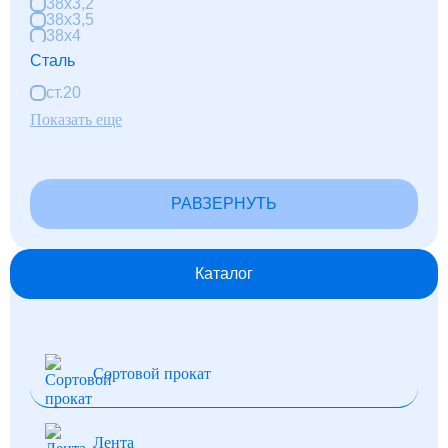
38x3,2
38x3,5
38x4
38x5
Сталь
38x6
38x8
ст.20
40x5
40x7
Показать еще
40x8
40x9
42x3
42x3,2
42x3,5
РАВЗЕРНУТЬ
42x4
42x5
42x6
42x8
Каталог
45x3,5
45x4
45x5
45x6
45x9
45x10
48x3
Сортовой прокат
48x3,5
48x4
48,3x3,5
48,3x4
Лента