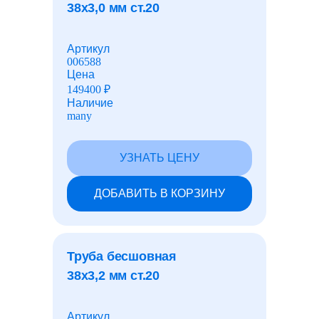
70x8
38x3,0 мм ст.20
70x10
70x12
70x14
Лист перфорированный
70x16
Артикул
70x18
006588
70x20
Цена
73x3,5
149400
₽
73x4
Рулоны с полимерным покрытием
Наличие
73x5
many
73x6
73x7
73x8
Шарики для подшипников
73x9
УЗНАТЬ ЦЕНУ
73x10
73x12
73x14
Барьеры безопасности
ДОБАВИТЬ В КОРЗИНУ
73x16
73x18
73x20
76x3,5
76x4
Фундаментные болты
76x5
Труба бесшовная
76x6
38x3,2 мм ст.20
76x7
76x8
Закладные детали
76x9
76x10
Артикул