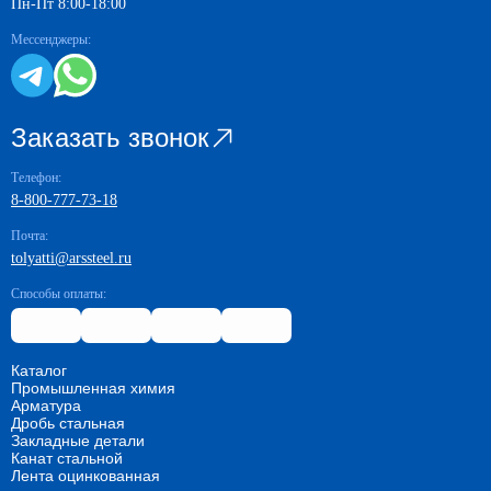
168x12
Обратите внимание! Для юридических лиц в
Пн-Пт 8:00-18:00
168x13
Самарской области предусмотрена скидка 15% на
168x14
Мессенджеры:
транспортные услуги при заказе от 10 тонн.
168x16
168x18
168x20
168x22
168x25
Заказать звонок
168x28
168x30
168x32
Телефон:
168x35
8-800-777-73-18
168x36
168x40
Почта:
168x45
tolyatti@arssteel.ru
180x6
180x8
Способы оплаты:
180x10
180x12
180x14
180x16
Каталог
180x20
Промышленная химия
180x25
Арматура
180x30
Дробь стальная
180x32
Закладные детали
180x35
Канат стальной
180x36
Лента оцинкованная
180x40