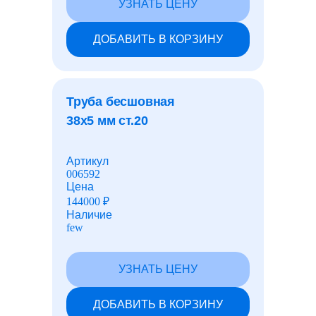
102x18
УЗНАТЬ ЦЕНУ
102x20
102x22
102x24
ДОБАВИТЬ В КОРЗИНУ
102x25
102x28
108x4
108x4,5
108x5
Труба бесшовная
108x5,5
108x6
38x5 мм ст.20
108x7
108x8
108x9
108x10
Артикул
108x11
006592
108x12
Цена
108x14
144000
₽
108x16
Наличие
108x18
few
108x20
108x24
108x25
108x28
УЗНАТЬ ЦЕНУ
108x30
114x4
114x4,5
ДОБАВИТЬ В КОРЗИНУ
114x5