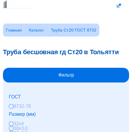
Каталог
Главная
Каталог
Труба Ст.20 ГОСТ 8732
Клиентам
Заказать звонок
Фотогалерея
Труба бесшовная гд Ст20 в Тольятти
ГОСТы
Сертификаты
Возврат
Фильтр
О компании
FAQ
ГОСТ
Реквизиты
Контакты
8732-78
Доставка
Размер (мм)
Оплата
32x4
38x3,0