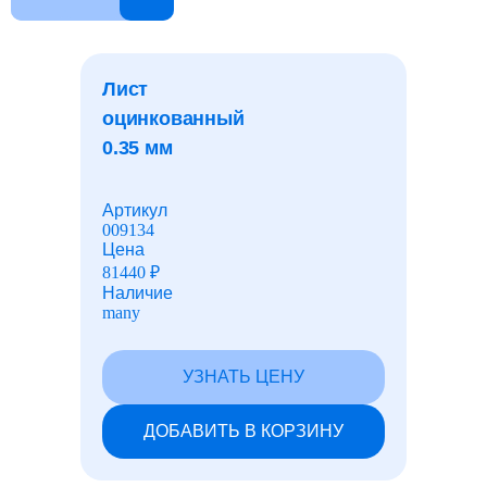
Дробь стальная
Лист
оцинкованный
Канаты и тросы стальные
0.35 мм
Листы АЦЭИД
Артикул
009134
Цена
81440
₽
Сетки
Наличие
many
Проволока
УЗНАТЬ ЦЕНУ
ДОБАВИТЬ В КОРЗИНУ
Промышленная химия