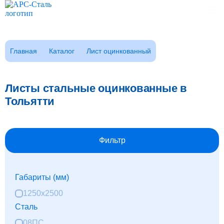
Каталог
Главная
Каталог
Лист оцинкованный
Клиентам
Заказать звонок
Фотогалерея
Листы стальные оцинкованные в
ГОСТы
Тольятти
Сертификаты
Возврат
О компании
Фильтр
FAQ
Реквизиты
Габариты (мм)
Контакты
Доставка
1250x2500
Сталь
Оплата
08ПС