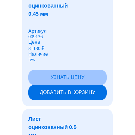
оцинкованный
0.45 мм
Газонные ограждения
Артикул
009136
Швеллеры
Цена
81130
₽
Наличие
Гасители вибрации
few
УЗНАТЬ ЦЕНУ
Люки и дождеприемники
ДОБАВИТЬ В КОРЗИНУ
Чугун
Лист
Резинотехнические изделия
оцинкованный 0.5