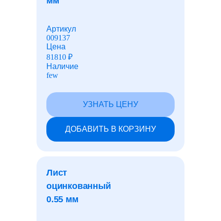
мм
Детали трубопроводов
Артикул
009137
Алюминиевый прокат
Цена
81810
₽
Наличие
few
Дюралевый прокат
УЗНАТЬ ЦЕНУ
Медный прокат
ДОБАВИТЬ В КОРЗИНУ
Бронзовый прокат
Лист
Латунный прокат
оцинкованный
0.55 мм