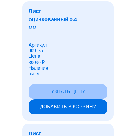
лакокрасочные материалы
Лист
оцинкованный 0.4
мм
Лист перфорированный
Артикул
Рулоны с полимерным покрытием
009135
Цена
80090
₽
Наличие
Шарики для подшипников
many
Барьеры безопасности
УЗНАТЬ ЦЕНУ
ДОБАВИТЬ В КОРЗИНУ
Фундаментные болты
Закладные детали
Лист