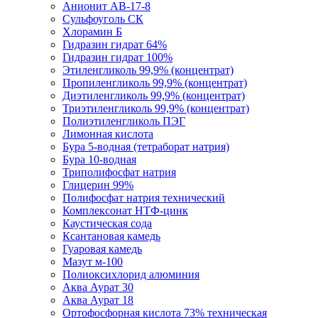
Анионит АВ-17-8
Сульфоуголь СК
Хлорамин Б
Гидразин гидрат 64%
Гидразин гидрат 100%
Этиленгликоль 99,9% (концентрат)
Пропиленгликоль 99,9% (концентрат)
Диэтиленгликоль 99,9% (концентрат)
Триэтиленгликоль 99,9% (концентрат)
Полиэтиленгликоль ПЭГ
Лимонная кислота
Бура 5-водная (тетраборат натрия)
Бура 10-водная
Триполифосфат натрия
Глицерин 99%
Полифосфат натрия технический
Комплексонат НТФ-цинк
Каустическая сода
Ксантановая камедь
Гуаровая камедь
Мазут м-100
Полиоксихлорид алюминия
Аква Аурат 30
Аква Аурат 18
Ортофосфорная кислота 73% техническая