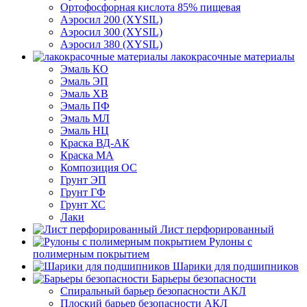
Ортофосфорная кислота 85% пищевая
Аэросил 200 (XYSIL)
Аэросил 300 (XYSIL)
Аэросил 380 (XYSIL)
лакокрасочные материалы
Эмаль КО
Эмаль ЭП
Эмаль ХВ
Эмаль ПФ
Эмаль МЛ
Эмаль НЦ
Краска ВД-АК
Краска МА
Композиция ОС
Грунт ЭП
Грунт ГФ
Грунт ХС
Лаки
Лист перфорированный
Рулоны с
полимерным покрытием
Шарики для подшипников
Барьеры безопасности
Спиральный барьер безопасности АКЛ
Плоский барьер безопасности АКЛ