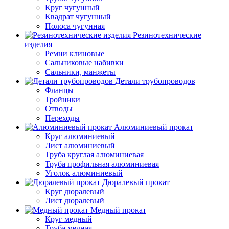
Круг чугунный
Квадрат чугунный
Полоса чугунная
Резинотехнические
изделия
Ремни клиновые
Сальниковые набивки
Сальники, манжеты
Детали трубопроводов
Фланцы
Тройники
Отводы
Переходы
Алюминиевый прокат
Круг алюминиевый
Лист алюминиевый
Труба круглая алюминиевая
Труба профильная алюминиевая
Уголок алюминиевый
Дюралевый прокат
Круг дюралевый
Лист дюралевый
Медный прокат
Круг медный
Труба медная