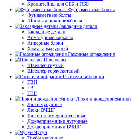
Кронштейны для СББ и ПББ
Фундаментные болты
Фундаметные болты
Шпилька полнорезьбовая
Закладные детали
Закладные детали
Арматурные каркасы
Анкерные блоки
Хомут арматурный
Газонные ограждения
Швеллеры
Швеллер гнутый
Швеллер горячекатаный
Гасители вибрации
ГВН
ГВ
ГПГ
Люки и дождеприемники
Люки чугунные
Люки ВЧШГ
Люки полимерно-песчаные
Дождеприемники чугунные
Дождеприемники ВЧШГ
Чугун
Трубы чугунные