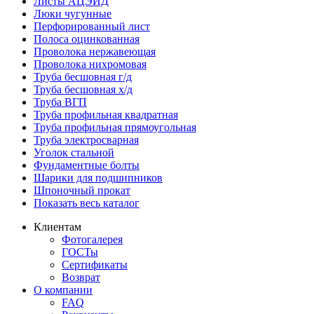
Листы АЦЭИД
Люки чугунные
Перфорированный лист
Полоса оцинкованная
Проволока нержавеющая
Проволока нихромовая
Труба бесшовная г/д
Труба бесшовная х/д
Труба ВГП
Труба профильная квадратная
Труба профильная прямоугольная
Труба электросварная
Уголок стальной
Фундаментные болты
Шарики для подшипников
Шпоночный прокат
Показать весь каталог
Клиентам
Фотогалерея
ГОСТы
Сертификаты
Возврат
О компании
FAQ