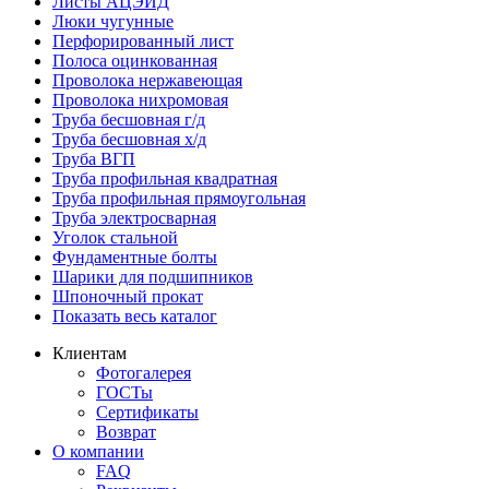
Листы АЦЭИД
Люки чугунные
Перфорированный лист
Полоса оцинкованная
Проволока нержавеющая
Проволока нихромовая
Труба бесшовная г/д
Труба бесшовная х/д
Труба ВГП
Труба профильная квадратная
Труба профильная прямоугольная
Труба электросварная
Уголок стальной
Фундаментные болты
Шарики для подшипников
Шпоночный прокат
Показать весь каталог
Клиентам
Фотогалерея
ГОСТы
Сертификаты
Возврат
О компании
FAQ