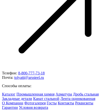
Телефон:
8-800-777-73-18
Почта:
tolyatti@arssteel.ru
Способы оплаты:
Каталог
Промышленная химия
Арматура
Дробь стальная
Закладные детали
Канат стальной
Лента оцинкованная
О Компании
Фотогалерея
Госты
Контакты
Реквизиты
Гарантии
Условия возврата